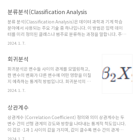
는 데이터의 특징(feature)에 대한 질문을 나타
내며, 각 분기(branch)는 가능한 응답을 나타냅
분류분석(Classification Analysis
니다. 가장 하단의 노드(잎 노드, leaf node)는
분류 분석(Classification Analysis)은 데이터 과학과 기계 학습
결정 결과를 나타냅니다. 필요 이유 이해와 해석
분야에서 사용되는 주요 기술 중 하나입니다. 이 방법은 입력 데이
이 용이: 결정 트리는 시각화가 쉽고, 비전문가도
터를 미리 정의된 클래스나 범주로 분류하는 과정을 말합니다. 주요
이해하기 쉬운 결과를 제공합니다. 데이터 전처
목적은 새로운 데이터가 주어졌을 때, 이를 올바른 범주로 분류하는
리 요구가 적음: 결정 트리는 다른 알고리즘에 비
2024. 1. 7.
것입니다. 분류 분석 알고리즘은 크게 다음과 같이 나눌 수 있습니
해 덜 복잡한 데이터 전처리가 필요합니다. 비선
다 결정 트리(Decision Trees): 데이터를 분류하기 위해 결정 규
형 관계 모델링: 결정 트리는 데이터의 비선형 패
회귀분석
칙의 계층적 구조를 사용합니다. 각 노드는 특정 속성에 대한 결정
턴을 포착할 수 있습..
을 나타내며, 이를 통해 데이터를 서브셋으로 나눕니다. 나이브 베
회귀분석은 변수들 사이의 관계를 모델링하고,
이즈(Naive Bayes): 통계적 방법을 사용하여 각 클래스에 속할 확
한 변수의 변화가 다른 변수에 어떤 영향을 미칠
률을 계산합니다. 이 알고리즘은 모든 특성이 서로 독립적이라고 가
지 예측하는 통계적 방법입니다. 회귀분석의 주
정합니다. 서포트 벡터 머신..
요 목적은 종속 변수(응답 변수)와 하나 또는 여
2024. 1. 7.
러 개의 독립 변수(예측 변수) 간의 관계를 찾고,
이를 수학적 모델로 표현하는 것입니다. 회귀분
석의 기본 수식 회귀분석에서 가장 기본적인 형
상관계수
태는 선형 회귀분석입니다. 선형 회귀의 일반적
상관계수 (Correlation Coefficient) 정의와 의미 상관계수는 두
인 수식은 다음과 같습니다: 여기서, 회귀분석의
변수 간의 선형 관계의 강도와 방향을 나타내는 통계적 척도입니다.
종류 단순 선형 회귀 (Simple Linear
이 값은 -1과 1 사이의 값을 가지며, 값이 클수록 변수 간의 관계가
Regression): 한 개의 독립 변수와 종속 변수 간
강하다는 것을 의미합니다. 종류 피어슨 상관계수 (Pearson
의 관계를 모델링합니다. 다중 선형 회귀
2024. 1. 7.