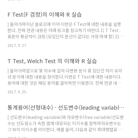
Correlation Coefficient): 가장 흔히 사용되는 상관계수로, 두 변
(Multiple Linear Regression): 두 개 이상의
수 간의 선형 관계의 강도를 측정합니다. 스피어만 순위 상관계수
독립 변수를 포함하여 종속 변수와의 관계를 모
F Test(F 검정)의 이해와 R 실습
(Spearman's Rank Correlation Coefficient): 두 변수의 순위
델링합니다. 로지스틱 회귀 (Log..
간의 관계를 측정하는 비모수적 방법입니다. 켄달 순위 상관계수
| 들어가며지난 블로깅에 이어 이번은 F Test에 대한 내용을 설명
(Kendall Rank Correlation Coefficient): 두 변수 간의 순위 관
한다. 전체 연관 내용은 아래 링크를 참고하기 바란다.1) T Test :
계의 강도를 측정합니다. 계산 ..
표본의 평균차이 검정 (모집단의 분산이 같다는 가정 하에 함) 2)
Welch Test : 표본의 평균차이 검정 (모집단의 분산이 같지 않을
2017. 9. 27.
수 있다는 가정하에 함)3) F Test (Var Test) : 표본의 분산 차이 검
정4) Ansari-Bardley Test : 동질적 2개집단 표본 분포 비모수 검
T Test, Welch Test 의 이해와 R 실습
정5) Mode Test : 이질적 2개 집단 표본 분포의 비모수 검정6)
Fligner Test : K개 집단의 표본 분포 비모수 검정7) Battlett
| 들어가며앞으로 몇 차수에 걸쳐 다변량 분석 중 집단간 차이 유의
Test : K개 집단앞으로 몇 차수에 걸쳐 다변량 분석 중 집단간 차이
성 분석에 대한 내용을 정리한다.이번은 T Test에 대한 내용이다.
유의성 분석에 대한 내용을 정리..
용어에 대한 것은 해당 용어를 클릭하면 이동한다. 전체 연관 내용
은 아래 링크를 참고하기 바란다.1) T Test : 표본의 평균차이 검정
2017. 9. 25.
(모집단의 분산이 같다는 가정 하에 함) 2) Welch Test : 표본의 평
균차이 검정 (모집단의 분산이 같지 않을 수 있다는 가정하에 함)3)
통계용어(선형대수) - 선도변수(leading variable), 자유변수(free variable)
F Test (Var Test) : 표본의 분산 차이 검정4) Ansari-Bardley
Test : 동질적 2개집단 표본 분포 비모수 검정5) Mode Test : 이질
| 선도변수(leading variable)와 자유변수(free variable)선도변
적 2개 집단 표본 분포의 비모수 검정6) Fligner Test : K개 집단의
수는 선도원소가 속한 열에 대응되는 미지수를 말하며자유변수는
표본 분포 비모수 검정7) Battle..
그 밖의 미지수를 의미한다. 예를 들어, 다음과 같이 확대행렬로 표
현할때 적색으로 표기된 1이 선도원소이기 때문에이에 대응되는 x,