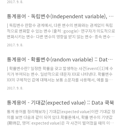
2017. 9. 8.
(출처 : 위키피디아) 다시 표현해보자 A + B = 10 이라고 할때 A가
값이 정해지면 B는 선택의 여지 없이 정해진다. 즉 A가 자유도를 가
통계용어 - 독립변수(Independent variable), 종속변수(Dependent variable) :: Data 쿡북
지면 B는 자유도가 없다.따라서 관측값이 n 개가 있다고 할때 여기
서의 자유도는 n-1 이 된다. 위키피디아의 예시를 다시한번 보자어
| 독립변수 란함수 관계에서, 다른 변수의 변화와는 관계없이 독립
떤 실험에서 4개 집단에 피험자들이 각 30명씩 무선배치되었을 때,
적으로 변화할 수 있는 변수 (출처 : google)- 연구자가 의도적으로
는?전체 자유도 집단내 자유도 집단간 자유도
변화시키는 변수- 다른 변수의 영향을 받지 않는 변수- 종속 변수에
영향을 주는 변수 - 입력값 - 원인변수(Explanatory variable), 예
2017. 9. 8.
측변수(Predictor variable) 이라고도 함 예) y=f(x) 일때 x
y=f(x,y) 일 때 y | 종속변수 란 ↔ (독립변수)두 변수 중 한 변수의
통계용어 - 확률변수(random variable) :: Data 쿡북
값이 결정되는 데 따라 그 값이 결정되는 다른 변수. 함수 y＝f(x)에
있어서, 독립 변수 x가 변하는 데 따라 변하는 y를 이름 (출처 :
| 확률변수란? 일정한 확률을 갖고 발생하는 사건(event)[1]에 수
google)- 연구자가 독립변수의 변화에 따라 어떻게 변하는지 알고
치가 부여되는 변수. 일반적으로 대문자 XX로 나타낸다. 확률변수
싶어 하는 변수- 반응변수(Response v..
XX의 구체적인 값에 대해서는 보통 소문자를 사용해서, 예를 들어
XX가 pp의 확률로 xx의 값을 가진다는 것은
2017. 9. 8.
P\left(X=x\right)=pP(X=x)=p 등의 확률함수로 표현할 수 있다.
보통 확률변수 XX가 가질 수 있는 값의 범위가 이산적인지/연속적
통계용어 - 기대값(expected value) :: Data 쿡북
인지(셀 수 있는지/없는지)에 따라 이산확률변수(離散確率變數,
discrete random variable)와 연속확률변수(連續確率變數,
통계 용어를 정리해보자 | 기대값(expected value)이란 기대값 정
continuous random variable)로 나뉜다. 출처 : 나무위키 다른
의를 보면 다음과 같이 되어 있다.확률론에서, 확률 변수의 기댓값
표현으로 보자표본공간의 각 원소에 하나의 실수값을 대응 시키는
(期待값, 영어: expected value)은 각 사건이 벌어졌을 때의 이득
함수 예를 들어 설명하면,동..