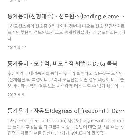
2017. 9. 10.
y 가 선도 변수가 되고 ,그 나머지 변수인 z 는 자유변수이다.
통계용어(선형대수) - 선도원소(leading element)
| 선도원소행의 원소중 0을 제외한 첫번째 나오는 원소 빨간색으로
표기된 부분이 선도원소 참고로 행제형행렬에서의 선도원소는 1이
다.
2017. 9. 10.
통계용어 - 모수적, 비모수적 방법 :: Data 쿡북
수정이력 : | 배경통계를 통해서 우리가 확인하고 싶은것은 모집단
(전체집단)의 특성이다.그러나 모집단은 어떤 경우 대상이 너무 클
뿐 아니라 신약의 경우 모든 사람에게 테스트 할 수 없기 때문에 적
절하게 표본집단을 선택하고 어떤 가정을 통해 추론하게 된다. | 모
2017. 9. 9.
수적 방법어떤 대상의 표본을 뽑아서 실험을 하게 되면 중요한 지표
가 나오게 되는데, 그것이 평균, 표준편차, 분산이다.그런데 중심 극
통계용어 - 자유도(degrees of freedom) :: Data 쿡북
한 정리에 의해서 일정 수 이상(보통 30개)의 표본은 모집단의 분포
가 연속형이든, 이산형이든, 한쪽으로 치우졌든 표본평균의 분포는
| 자유도(degrees of freedom) 자유도(degrees of freedom)
정규본포에 근접하게 된다.따라서 두 표본이 정규분포를 띈다고 가
는 통계적 추정을 할 때 표본자료 중 모집단에 대한 정보를 주는 독
정한다면 이를 바탕으로 평균, 표준편차 비교등을 통해 집단간 차이
립적인 자료의 수를 말한다. 크기가 n인 표본의 관측값
를 밝혀낼 수 있다.이렇듯 정규성을 갖는다는 모수적 특징을..
({\displaystyle x_{1},x_{2},\dots ,x_{n}})의 자유도는 n-1이다