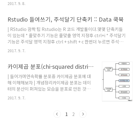
과 그 사건이 벌어질 확률을 곱한 것을 전체 사건에 대해 합한 값이
2017. 9. 8.
다. 이것은 어떤 확률적 사건에 대한 평균의 의미로 생각할 수 있다.
(위키피디아) 예를 들어보자주사위 하나를 던졌을 때 각 누의 값이
Rstudio 들여쓰기, 주석달기 단축키 :: Data 쿡북
나올 확률이 1/6이라고 한다면 주사위의 기대값은 각 눈의 값에 각
확률을 곱한 값의 합이다. 이것을 공식으로 보면 다음과 같다. 수식
| RStudio 깜짝 팁 Rstudio는 R 코드 개발툴이다.몇몇 단축키들
으로 풀어보면 다음과 같다. 결론적으로, 주사위의 기대값은 3.5다.
이 있는데 * 줄맞추기 기능은 줄맞출 영역 지정후 ctrl+i * 주석달기
| 왜 기대값을 구해야 하나?주사위를 한번 던진 결과를 가지고 그 결
기능은 주석달 영역 지정후 ctrl + shift + c 한번더 누르면 주석이
과를 주사위가 준 일반적..
해제된다.
2017. 9. 7.
카이제곱 분포(chi-squared distribution) 이해하기 :: Data 쿡북
| 들어가며연속확률 분포중 카이제곱 분포에 대
해 이해해보자 | 개념정리카이제곱 분포는 데이
터의 분산이 퍼져있는 모습을 분포로 만든 것이
다.데이터를 파악할때 중심 위치(평균)와 퍼짐 정
2017. 9. 7.
도(분산)이 중요한데 카이제곱은 바로 분산의 제
곱값에 대한 분포다.독립변수가 명목치인 어떤
표본이 모집단의 분포와 같은지 다른지 검정할때
1
2
활용된다.카이제곱 분포는 분산의 제곱된 값을
보여주기 때문에 마이너스(-) 값으로 나오지 않
고 (+) 값만 존재하며 좌우 비대칭의 분포를 따른
다. | 카이제곱 분포 그래프 library(ggplot2)