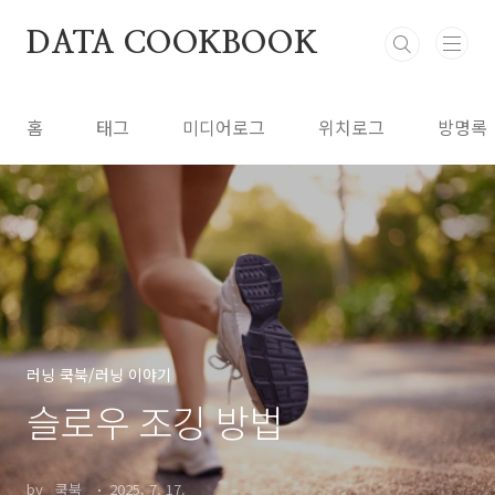
본문 바로가기
DATA COOKBOOK
홈
태그
미디어로그
위치로그
방명록
러닝 쿡북/러닝 이야기
슬로우 조깅 방법
by _쿡북_
2025. 7. 17.