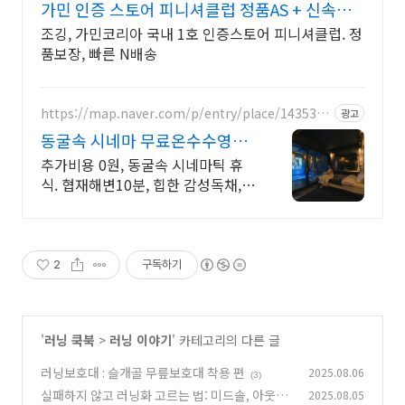
가민 인증 스토어 피니셔클럽 정품AS + 신속보
장 N배송
조깅, 가민코리아 국내 1호 인증스토어 피니셔클럽. 정
품보장, 빠른 N배송
https://map.naver.com/p/entry/place/1435332
광고
731
동굴속 시네마 무료온수수영장
독특하고 아늑한 나만의아지트
추가비용 0원, 동굴속 시네마틱 휴
식. 협재해변10분, 힙한 감성독채,
무료바베큐 감성독채,동굴의 아늑함
풀사이드 시네마의 낭만. 잊지못할
태교여행&커플여행의 완성
2
구독하기
'
러닝 쿡북
>
러닝 이야기
' 카테고리의 다른 글
러닝보호대 : 슬개골 무릎보호대 착용 편
2025.08.06
(3)
실패하지 않고 러닝화 고르는 법: 미드솔, 아웃솔,
2025.08.05