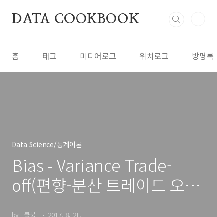
본문 바로가기
DATA COOKBOOK
홈
태그
미디어로그
위치로그
방명록
Data Science/통계이론
Bias - Variance Trade-
off(편향-분산 트레이드 오프)
이해 그리고 머신러닝 학습
by _쿡북_
2017. 8. 21.