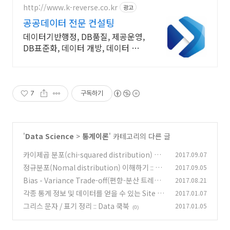
http://www.k-reverse.co.kr
광고
32
30
소상공인마당 상권정보
http://sg.sbi
공공데이터 전문 컨설팅
33
31
GBIS
http://
데이터기반행정, DB품질, 제공운영,
34
32
부동산통계정보시스템
http://www
DB표준화, 데이터 개방, 데이터 분
35
33
고속도로 공공데이터 포털
http://
석 등
36
34
지방공기업경영정보시스템
http://www.cleaneye.go.kr/Pr
37
35
보건의료빅데이터
http://opendata.hira.or.
7
구독하기
36
정보공개포털
https://
38
'
Data Science
>
통계이론
' 카테고리의 다른 글
카이제곱 분포(chi-squared distribution) 이
2017.09.07
해하기 :: Data 쿡북
정규분포(Nomal distribution) 이해하기 :: Da
2017.09.05
(0)
ta 쿡북
Bias - Variance Trade-off(편향-분산 트레이
2017.08.21
(0)
드 오프) 이해 그리고 머신러닝 학습 정도 이해 ::
각종 통계 정보 및 데이터를 얻을 수 있는 Site 정
2017.01.07
Data 쿡북
리 :: Data 쿡북
(2)
그리스 문자 / 표기 정리 :: Data 쿡북
2017.01.05
(0)
(0)