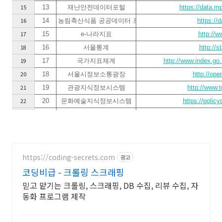
15
13
재난안전데이터포털
https://data.m
16
14
농림축산식품 공공데이터 포털
https://
17
15
e-나라지표
http://w
18
16
서울통계
http://s
19
17
국가지표체계
http://www.index.go.
20
18
서울시정보소통광장
http://ope
21
19
관광지식정보시스템
http://www.t
22
20
문화예술지식정보시스템
https://policy
23
21
주민등록인구통계
http://rcps.egov.go.kr
24
22
교육부통계사이트
http://www.mest.go.kr/web/
25
23
학구도안내서비스
https://sch
26
24
문화셈터
http://s
https://coding-secrets.com
광고
27
25
건축데이터 민간개방 포털
https://
코딩비급 - 크롤링 스크래핑
28
26
의안정보시스템
http://lik
믿고 맡기는 크롤링, 스크래핑, DB 수집, 리뷰 수집, 자
동화 프로그램 제작
29
27
선거통계시스템
http://
30
28
철도안전정보포탈
http://www.railsa
31
29
국가교통데이터베이스
http://www.ktdb