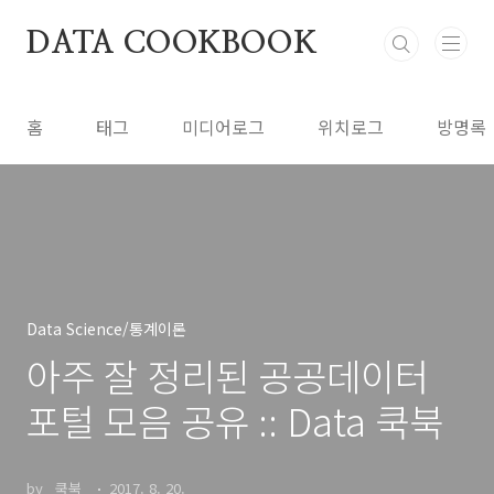
본문 바로가기
DATA COOKBOOK
홈
태그
미디어로그
위치로그
방명록
Data Science/통계이론
아주 잘 정리된 공공데이터
포털 모음 공유 :: Data 쿡북
by _쿡북_
2017. 8. 20.