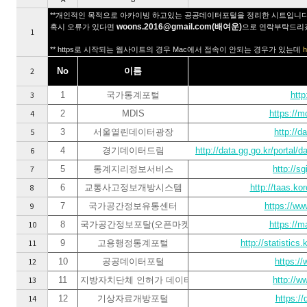
**개인적인 목적으로 아카이빙 하고있는 공공데이터포털을 정리한 시트입니
woons.2016@gmail.com(배여운)
혹시 오류가 있다면
으로 연락부탁드리
1
** https로 시작되는 웹사이트의 경우 Mac에서 접속이 안되는 경우가 있는데
h
2
No
이름
3
1
국가통계포털
http
4
2
MDIS
https://m
5
3
서울열린데이터광장
http://d
6
4
경기데이터드림
http://data.gg.go.kr/portal
7
5
통계지리정보서비스
http://sg
8
6
교통사고정보개방시스템
http://taas.ko
9
7
국가공간정보유통센터
https://ww
10
8
국가공간정보포탈(오픈마켓)
https://m
11
9
고용행정통계포털
http://statistics.
12
10
공공데이터포털
https://
13
11
지방자치단체 인허가 데이터
http://w
14
12
기상자료개방포털
https:/