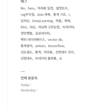
태그
llm
faiss
마라톤 일정
결정트리
rag주의점
data 쿡북
통계 기초
r
딥러닝
DeepLearning
하둡
쿡북
RAG
러닝
러닝화 고르는법
빅데이터
정방행렬
공공데이터
벡터 데이터베이스
vector db
통계용어
ambari
tensorflow
선도원소
통계
마라톤
선형대수 강의
선형대수
빅데이터 플랫폼
Ai
전체 방문자
Today :
Yesterday :