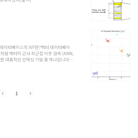
erankers/ 🔁 Reranking의 원리📌 1단계:
or)IVF, HNSW, PQ 등의 인덱스는 전체 데
서는 정확한 유사도/거리 계산 없이, 대략
리 벡..
터 데이터베이스의 IVF란?벡터 데이터베이
 는 고차원 벡터의 근사 최근접 이웃 검색 (ANN,
하기 위한 대표적인 인덱싱 기법 중 하나입니다.
verted File Index) 개념1. 기본 아
여러 개의 클러스터(버킷)로 먼저 분할해두
함으로써 속도를 높이는 방식입니다. 🔧 구
샘플링해서..
1