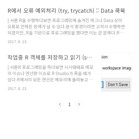
R에서 오류 예외처리 (try, trycatch) :: Data 쿡북
| 서론 R을 수행하다보면 프로그래밍에 숨겨진 버그나 Data 상의
오류로 언제든 장애가 날 수 있다.분석 환경이라면 고쳐서 수행하면
되겠지만, R을 기반으로 프로그래밍을 했다면 이는 큰 문제다.R을
수행하던 중에 중간에서 오류가 날 경우 이후 문장은 전혀 수행되지
2017. 8. 23.
않기 때문에 중요한 장애가 아니라면 때로는 이를 무시하고 넘어가
야 할 때가 있다. 엔지니어링 하시는 분들에게는 너무도 당연한 기
작업중 R 객체를 저장하고 읽기 (save, load. save.image) :: Data 쿡북
능이 try, catch, finally 기능이다. 그리고 R에도 당연히 있다. |
try 이해try는 선언된 내부 코드중 Error가 있을 경우 이를 그냥
| 서론R 프로그래밍을 하다보면 시시때때로 메모
skip 하는 기능이 있다. 아래 상황은 print 후에 non이라는 선언되
리 이슈나 연산량 이슈로 R Studio가 죽을 때가
지 않은 객체를 불러오면서 Error가 발생하는 상황이다.> try({+
있다.R에서의 모든 연산은 메모리에 올려놓고 연
pri..
산을 하게 되는데 이때 R Studio가 강제 kill 될
2017. 8. 23.
경우 작업중이던 메모리의 데이터는 전부 소실된
다.R이 메모리에 올려 놓고 연산하기 때문에 빠
르기는 해도 메모리에 올릴 수 없으면 연산이 불
1
가능 하다는 단점이 있다. R종료할 때 다음과 같
이 ~/.RData를 저장할 것인지를 묻는데 이 내용
이 현재까지 작업한 내역을 RData로 저장할지
를 물어보는 것이다. 만약 저장하지 않은 상태에
서 R Studio를 열게 되면 모든 자료는 소실된다