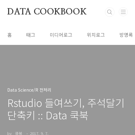
본문 바로가기
DATA COOKBOOK
홈
태그
미디어로그
위치로그
방명록
Data Science/R 전처리
Rstudio 들여쓰기, 주석달기
단축키 :: Data 쿡북
by _쿡북_
2017. 9. 7.