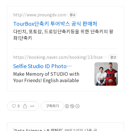
http://www.jinsungdv.com
광고
TourBox단축키 투어박스 공식 판매처
다빈치, 포토샵, 드로잉단축키등을 위한 단축키의 왕
좌!단축키
https://booking.naver.com/booking/13/bizes/
광고
611069
Selfie Studio ID Photo
Studio
Make Memory of STUDIO with
Your Friends! English available
3
구독하기
'
Data Science
>
R 전처리
' 카테고리의 다른 글