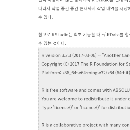
따라서 작업 중간 중간 현재까지 작업 내역을 저장해
수 있다.
참고로 RStudio는 최초 기동할 때 ~/.RData
수 있는 것이다.
R version 3.3.3 (2017-03-06) -- "Another Ca
Copyright (C) 2017 The R Foundation for S
Platform: x86_64-w64-mingw32/x64 (64-bit
R is free software and comes with ABSO
You are welcome to redistribute it under c
Type 'license()' or 'licence()' for distributi
R is a collaborative project with many con