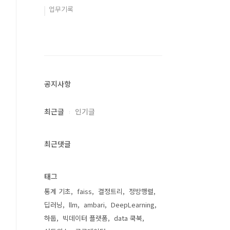
업무기록
공지사항
최근글
인기글
최근댓글
태그
통계 기초
faiss
결정트리
정방행렬
딥러닝
llm
ambari
DeepLearning
하둡
빅데이터 플랫폼
data 쿡북