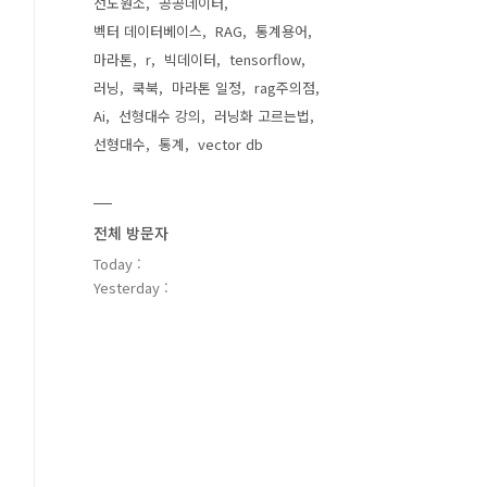
선도원소
공공데이터
벡터 데이터베이스
RAG
통계용어
마라톤
r
빅데이터
tensorflow
러닝
쿡북
마라톤 일정
rag주의점
Ai
선형대수 강의
러닝화 고르는법
선형대수
통계
vector db
전체 방문자
Today :
Yesterday :