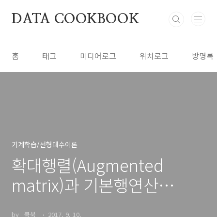
본문 바로가기
DATA COOKBOOK
홈
태그
미디어로그
위치로그
방명록
기계학습/선형대수이론
확대행렬(Augmented
matrix)과 기본행연산
(elementary row
by _쿡북_
2017. 9. 10.