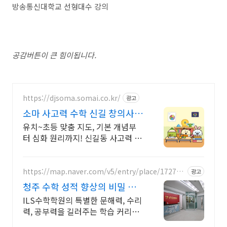
방송통신대학교 선형대수 강의
공감버튼이 큰 힘이됩니다.
https://djsoma.somai.co.kr/
광고
소마 사고력 수학 신길 창의사고
력부터 문제해결력까지
유치~초등 맞춤 지도, 기본 개념부
터 심화 원리까지! 신길동 사고력 수
학 학원
https://map.naver.com/v5/entry/place/172778
광고
04
청주 수학 성적 향상의 비밀 수
학 잘하고 싶다면? 여기로
ILS수학학원의 특별한 문해력, 수리
력, 공부력을 길러주는 학습 커리큘
럼! 학생들이 수학적인 개념을 완벽