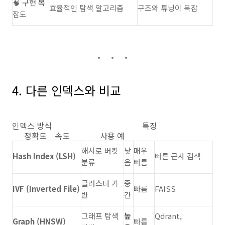
🧠 구현 복
효율적인 탐색 알고리즘
구조와 튜닝이 복잡
잡도
4. 다른 인덱스와 비교
인덱스 방식 특징
정확도 속도 사용 예
해시로 버킷
낮
매우
Hash Index (LSH)
빠른 근사 검색
분류
음
빠름
클러스터 기
중
IVF (Inverted File)
빠름
FAISS
반
간
그래프 탐색
높
Qdrant,
Graph (HNSW)
빠름