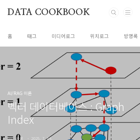
본문 바로가기
DATA COOKBOOK
홈
태그
미디어로그
위치로그
방명록
AI/RAG 이론
벡터 데이터베이스 : Graph
Index
by _쿡북_
2025. 7. 14.