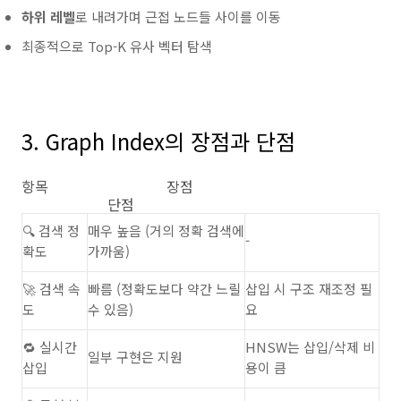
하위 레벨
로 내려가며 근접 노드들 사이를 이동
최종적으로 Top-K 유사 벡터 탐색
3. Graph Index의 장점과 단점
항목 장점
단점
🔍 검색 정
매우 높음 (거의 정확 검색에
-
확도
가까움)
🚀 검색 속
빠름 (정확도보다 약간 느릴
삽입 시 구조 재조정 필
도
수 있음)
요
🔁 실시간
HNSW는 삽입/삭제 비
일부 구현은 지원
삽입
용이 큼